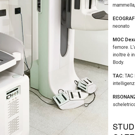
mammella, 
ECOGRAF
neonato
MOC Dexa
femore. L’
inoltre è 
Body.
TAC:
TAC 
intelligenz
RISONAN
scheletric
STUD