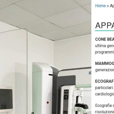
Home
»
Ap
APP
CONE BE
ultima gen
programmi 
MAMMOG
generazio
ECOGRAFI
particolari
cardiologi
Ecografia 
risoluzione